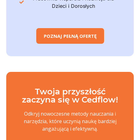
Dzieci i Dorosłych
POZNAJ PEŁNĄ OFERTĘ
Twoja przyszłość
zaczyna się w Cedflow!
Odkryj nowoczesne metody nauczania i
narzędzia, które uczynią naukę bardziej
angażującą i efektywną.