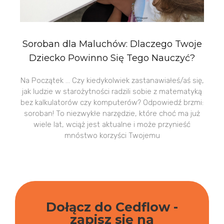
Soroban dla Maluchów: Dlaczego Twoje
Dziecko Powinno Się Tego Nauczyć?
Na Początek … Czy kiedykolwiek zastanawiałeś/aś się,
jak ludzie w starożytności radzili sobie z matematyką
bez kalkulatorów czy komputerów? Odpowiedź brzmi:
soroban! To niezwykłe narzędzie, które choć ma już
wiele lat, wciąż jest aktualne i może przynieść
mnóstwo korzyści Twojemu
Dołącz do Cedflow -
zapisz się na